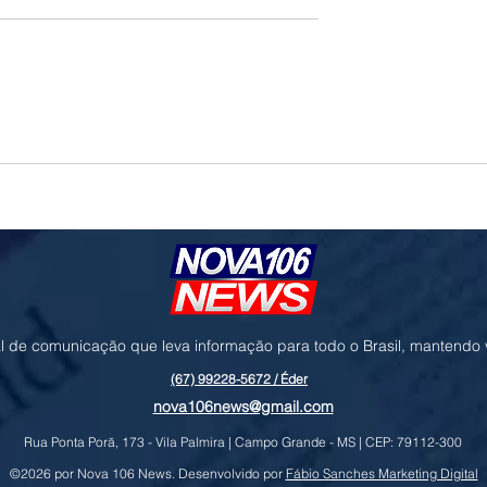
o e geopolítica no
Governo prioriza carne de frango para
ressionam cotações da
destravar exportações à União Europe
l de comunicação que leva informação para todo o Brasil, mantendo
(67) 99228-5672 / Éder
nova106news@gmail.com
Rua Ponta Porã, 173 - Vila Palmira | Campo Grande - MS | CEP: 79112-300
©2026 por Nova 106 News. Desenvolvido por
Fábio Sanches Marketing Digital