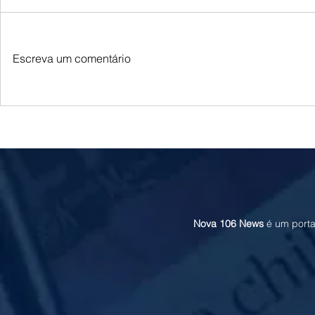
Escreva um comentário
Queda do petróleo e clima nos EUA
Queda do petróle
pressionam cotações do milho em
Oriente Médio p
Chicago e na B3
soja em Chicago
Nova 106 News
é um porta