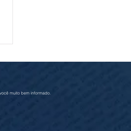
ia
 você muito bem informado.