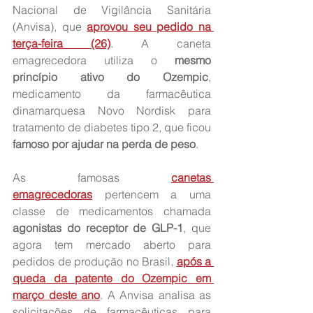
Nacional de Vigilância Sanitária 
(Anvisa), que 
aprovou seu pedido na 
terça-feira (26)
. A caneta 
emagrecedora utiliza o 
mesmo 
princípio ativo do Ozempic
, 
medicamento da farmacêutica 
dinamarquesa Novo Nordisk para 
tratamento de diabetes tipo 2, que ficou 
famoso por ajudar na perda de peso
.
As famosas 
canetas 
emagrecedoras
 pertencem a uma 
classe de medicamentos chamada 
agonistas do receptor de GLP-1
, que 
agora tem mercado aberto para 
pedidos de produção no Brasil, 
após a 
queda da patente do Ozempic em 
março deste ano
. A Anvisa analisa as 
solicitações de farmacêuticas para 