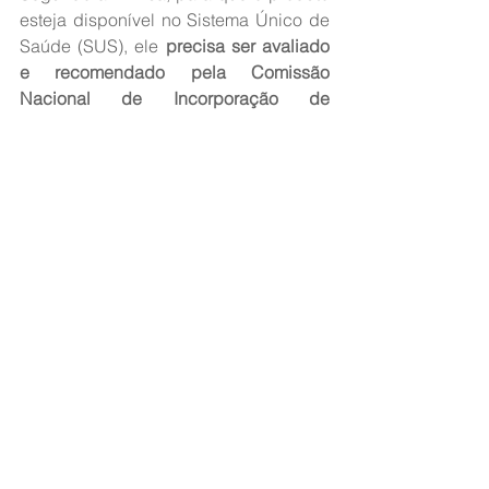
esteja disponível no Sistema Único de 
Saúde (SUS), ele 
precisa ser avaliado 
e recomendado pela Comissão 
Nacional de Incorporação de 
Tecnologias no SUS
 (Conitec) e 
aprovado pelo Ministério da Saúde
. 
Vale lembrar que nem todos os 
medicamentos registrados na Anvisa 
passam pela avaliação da Conitec ou 
são incorporados ao SUS.
Em relação ao uso no sistema de 
saúde público, o ministro Alexandre 
Padilha disse que um
 estudo para a 
aprovação está sendo feito
. “Nós, do 
Ministério da Saúde, estamos iniciando 
um protocolo de 
análise da utilização 
deste tipo de medicamento no SUS
. 