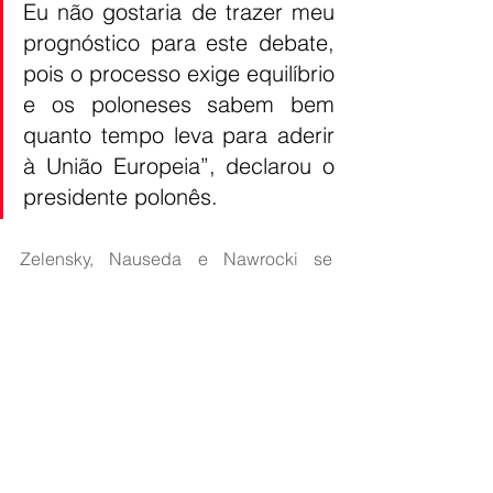
Eu não gostaria de trazer meu 
prognóstico para este debate, 
pois o processo exige equilíbrio 
e os poloneses sabem bem 
quanto tempo leva para aderir 
à União Europeia”, declarou o 
presidente polonês.
Zelensky, Nauseda e Nawrocki se 
reuniram previamente no chamado 
Triângulo de Lublin, onde discutiram a 
situação energética na Ucrânia e as 
necessidades de defesa aérea. Além 
disso, os presidentes participaram de 
atos comemorativos ao 163º aniversário 
do Levante de Janeiro contra o Império 
Russo.