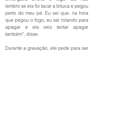
lembro se ela foi tacar a bituca e pegou 
perto do meu pé. Eu sei que, na hora 
que pegou o fogo, eu saí rolando para 
apagar e ela veio tentar apagar 
também”, disse.
Durante a gravação, ele pede para ser 
ouvido e afirma que a esposa, com 
quem mantém um relacionamento de 
dois anos e tem dois filhos, de 9 e 22 
anos, sempre foi uma companheira e 
acredita que ela não tinha a intenção.
“Gostaria de deixar a minha 
versão, se tiver uma 
oportunidade de ser ouvido, e 
reforçar que ela sempre foi 