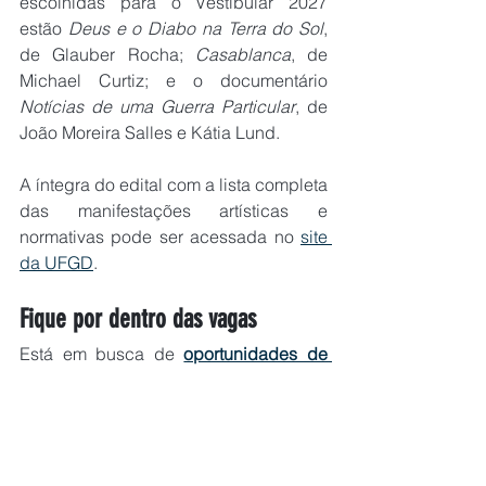
escolhidas para o Vestibular 2027 
estão 
Deus e o Diabo na Terra do Sol
, 
de Glauber Rocha; 
Casablanca
, de 
Michael Curtiz; e o documentário 
Notícias de uma Guerra Particular
, de 
João Moreira Salles e Kátia Lund.
A íntegra do edital com a lista completa 
das manifestações artísticas e 
normativas pode ser acessada no 
site 
da UFGD
.
Fique por dentro das vagas
Está em busca de 
oportunidades de 
trabalho 
ou é 
concurseiro
? 
Participe do 
nosso grupo de Empregos & 
Concursos no Facebook
. Atualizações 
diárias sobre principais concursos e 
vagas em 
Campo Grande
, Dourados, 