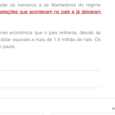
dar os iranianos a se libertadores do regime 
festações que acontecem no país e já deixaram 
rise econômica que o país enfrenta, devido às 
ólar equivale a mais de 1,4 milhão de rials. Os 
m pauta.
V