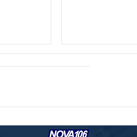
o e geopolítica no
Governo prioriza carne de frango para
ressionam cotações da
destravar exportações à União Europe