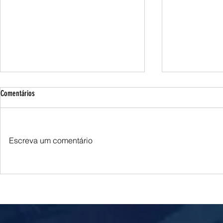
Comentários
Escreva um comentário
Queda do petróleo e clima nos EUA
Queda do petróle
pressionam cotações do milho em
Oriente Médio p
Chicago e na B3
soja em Chicago