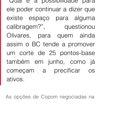
“Qual é a possibilidade para 
ele poder continuar a dizer que 
existe espaço para alguma 
calibragem?”, questionou 
Olivares, para quem ainda 
assim o BC tende a promover 
um corte de 25 pontos-base 
também em junho, como já 
começam a precificar os 
ativos.
As opções de Copom negociadas na 
B3 precificavam 39% de probabilidade 
de corte de 25 pontos-base da Selic 
em junho, contra 31% de chance de 
redução de 50 pontos-base e 20% de 
possibilidade de manutenção, 