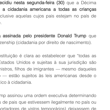
idiu nesta segunda-feira (30) 
que a Décima 
e a cidadania americana a todas as crianças 
nclusive aquelas cujos pais estejam no país de 
.
a assinada pelo presidente Donald Trump 
que 
izenship (cidadania por direito de nascimento).
tituição é clara ao estabelecer que “todas as 
stados Unidos e sujeitas à sua jurisdição são 
istros, filhos de imigrantes — mesmo daqueles 
o — estão sujeitos às leis americanas desde o 
tico à cidadania.
ump assinou uma ordem executiva determinando 
 de pais que estivessem ilegalmente no país ou 
rtadores de vistos temporários) deixassem de 