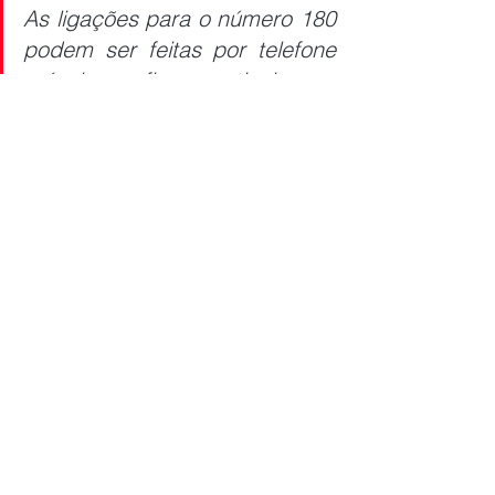
As ligações para o número 180 
podem ser feitas por telefone 
móvel ou fixo, particular ou 
público. O serviço funciona 24 
horas por dia, 7 dias por 
semana, inclusive durante os 
fins de semana e feriados, já 
que a violência contra a mulher 
é um problema sério no Brasil.
Já no 
Promuse
, o número de telefone 
para ligações e mensagens via 
WhatsApp é o (67) 99180-0542.
Confira a localização das DAMs, no 
interior, 
clicando aqui
. Elas estão 
localizadas nos municípios de 
Aquidauana, Bataguassu, Corumbá, 