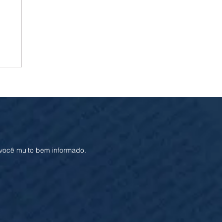
ia
 você muito bem informado.