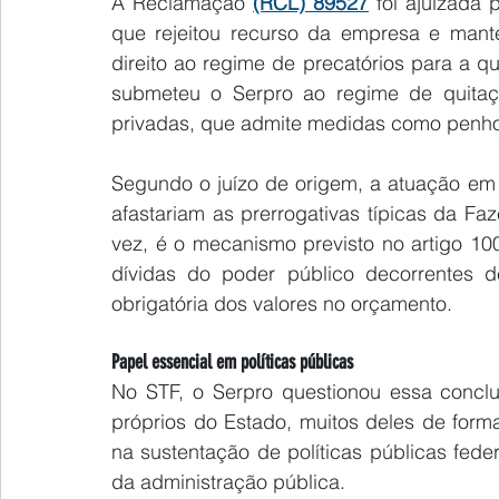
A Reclamação 
(RCL) 89527
 foi ajuizada 
que rejeitou recurso da empresa e mante
direito ao regime de precatórios para a qui
submeteu o Serpro ao regime de quitação
privadas, que admite medidas como penho
Segundo o juízo de origem, a atuação em 
afastariam as prerrogativas típicas da Fa
vez, é o mecanismo previsto no artigo 10
dívidas do poder público decorrentes de
obrigatória dos valores no orçamento.
Papel essencial em políticas públicas
No STF, o Serpro questionou essa conclu
próprios do Estado, muitos deles de form
na sustentação de políticas públicas feder
da administração pública.