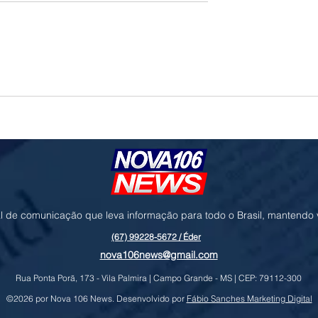
o e geopolítica no
Governo prioriza carne de frango para
ressionam cotações da
destravar exportações à União Europe
l de comunicação que leva informação para todo o Brasil, mantendo
(67) 99228-5672 / Éder
nova106news@gmail.com
Rua Ponta Porã, 173 - Vila Palmira | Campo Grande - MS | CEP: 79112-300
©2026 por Nova 106 News. Desenvolvido por
Fábio Sanches Marketing Digital