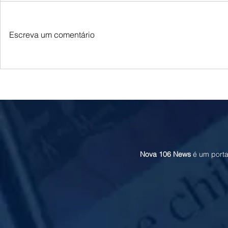
Escreva um comentário
Queda do petróleo e clima nos EUA
Queda do petróle
pressionam cotações do milho em
Oriente Médio p
Chicago e na B3
soja em Chicago
Nova 106 News
é um porta