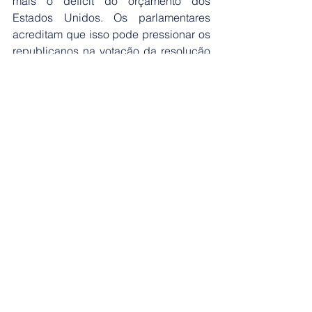
mais o déficit do orçamento dos 
Estados Unidos. Os parlamentares 
acreditam que isso pode pressionar os 
republicanos na votação da resolução 
na Câmara dos Representantes.
*Com informações da agência Reuters
Fonte: 
Rádio Agência Nacional
Ver tudo
Posts recentes