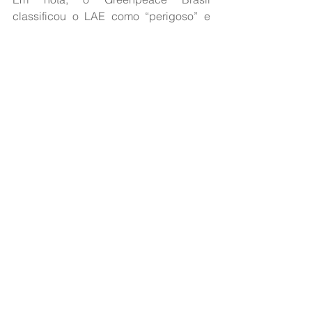
classificou o LAE como “perigoso” e 
argumentou que a MP foi aprovada “a 
toque de caixa”. “A MP 1 308/25 foi 
feita para políticos e empresários 
lucrarem com grandes obras e sem 
que os estudos técnicos de impacto 
ambiental e o interesse público tenham 
sido resguardados”, registrou a 
especialista em Políticas Públicas do 
Greenpeace Brasil, Gabriela 
Nepomuceno.
*Com informações do Estadão 
Conteúdo
Fonte: 
Jovem Pan