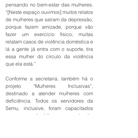
pensando no bem-estar das mulheres. 
“[Neste espaço ouvimos] muitos relatos 
de mulheres que saíram da depressão, 
porque fazem amizade, porque vão 
fazer um exercício físico; muitas 
relatam casos de violência doméstica e 
lá a gente já entra com o suporte, tira 
essa mulher do círculo da violência 
que ela está.”
Conforme a secretaria, também há o 
projeto “Mulheres Inclusivas”, 
destinado a atender mulheres com 
deficiência. Todos os servidores da 
Semu, inclusive, foram capacitados 
com curso de Libras, para atender 
mulheres com deficiência auditiva. Por 
fim, Angélica destaca o projeto “Mulher 
Viver Mais”, voltado às mulheres 60+, e 