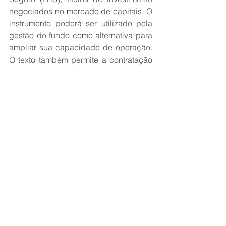
negociados no mercado de capitais. O 
instrumento poderá ser utilizado pela 
gestão do fundo como alternativa para 
ampliar sua capacidade de operação. 
O texto também permite a contratação 
de resseguro ou a transferência de 
riscos para Sociedades Seguradoras 
de Propósito Específico (SSPE).
A administração e a gestão do fundo 
ficarão a cargo de uma pessoa jurídica 
específica ou, até que essa entidade 
seja criada, de uma instituição 
financeira federal. Essa previsão 
também representa um avanço em 
relação à legislação atual, que não 
contempla essa possibilidade.