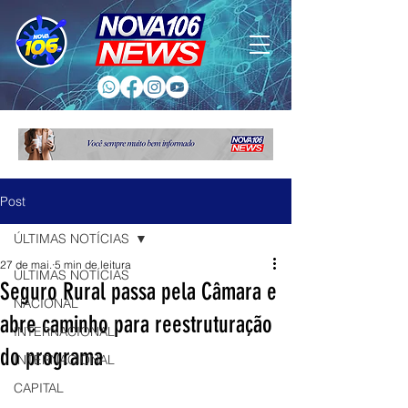
Post
ÚLTIMAS NOTÍCIAS
27 de mai.
5 min de leitura
ÚLTIMAS NOTÍCIAS
Seguro Rural passa pela Câmara e
NACIONAL
abre caminho para reestruturação
INTERNACIONAL
do programa
INTERNACIONAL
CAPITAL