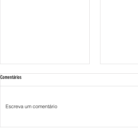
Comentários
Escreva um comentário
TSE institui Conselho Consultivo de
STF aciona Políc
Integridade Informacional para combater
investigar suspe