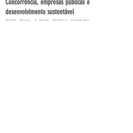
Concorrência, empresas públicas e 
desenvolvimento sustentável 
Além disso, o texto dedica capítulos 
à concorrência (Capítulo 15), 
aos subsídios (Capítulo 16) e 
às empresas públicas ou com 
privilégios especiais (Capítulo 17). O 
acordo não impede que os países 
mantenham empresas estatais, mas 
estabelece que, quando elas atuarem 
em atividades comerciais, devem 
respeitar regras de concorrência e 
transparência.
No capítulo de comércio e 
desenvolvimento sustentável (Capítulo 
18), o tratado vincula a ampliação do 
comércio ao respeito a compromissos 