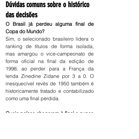
Dúvidas comuns sobre o histórico 
das decisões
O Brasil já perdeu alguma final de 
Copa do Mundo?
Sim, o selecionado brasileiro lidera o 
ranking de títulos de forma isolada, 
mas amargou o vice-campeonato de 
forma oficial na final da edição de 
1998, ao perder para a França da 
lenda Zinedine Zidane por 3 a 0. O 
inesquecível revés de 1950 também é 
historicamente tratado e contabilizado 
como uma final perdida.
Quais países chegaram à final e nunca 
venceram o título?
Holanda, Tchecoslováquia, Hungria, 
Suécia e Croácia são as seleções 