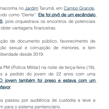
 maconha no 
Jardim
 Tarumã, em 
Campo Grande
, 
cido como “Dente”. 
Ele foi pivô de um escândalo 
15
, pois orquestrava os encontros de potenciais 
obter vantagens financeiras.
ação de documento público, favorecimento de 
ação sexual e corrupção de menores, e tem 
liberdade desde 2019.
 (Polícia Militar) na noite de terça-feira (19), 
as a pedido do jovem de 22 anos com uma 
O jovem também foi preso e estava com um 
favor
.
la passou por audiência de custódia e teve a 
m para o sistema penitenciário.