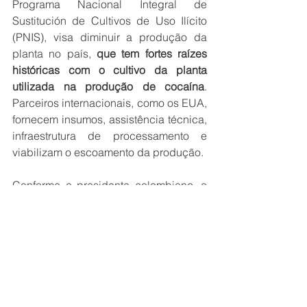
Programa Nacional Integral de 
Sustitución de Cultivos de Uso Ilícito 
(PNIS), visa diminuir a produção da 
planta no país, 
que tem fortes raízes 
históricas com o cultivo da planta 
utilizada na produção de cocaína
. 
Parceiros internacionais, como os EUA, 
fornecem insumos, assistência técnica, 
infraestrutura de processamento e 
viabilizam o escoamento da produção.
Conforme o presidente colombiano, o 
programa avançou muito em seu 
governo, orgulhando a sociedade 
colombiana. Ele informou que 
deixou 
investimentos programados até o final 
de 2026, mesmo deixando o governo 
em agosto
.