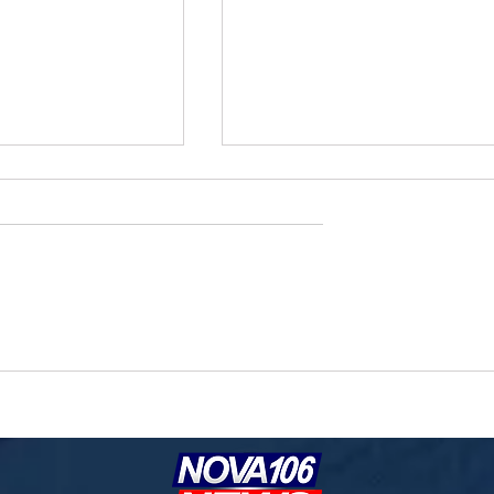
o e geopolítica no
Governo prioriza carne de frango para
ressionam cotações da
destravar exportações à União Europe