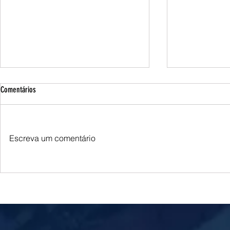
Comentários
Escreva um comentário
Queda do petróleo e clima nos EUA
Queda do petróle
pressionam cotações do milho em
Oriente Médio p
Chicago e na B3
soja em Chicago