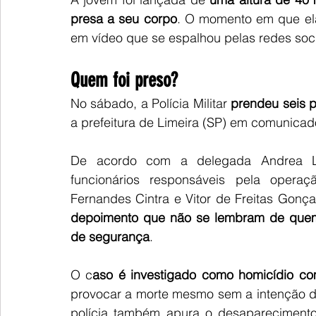
presa a seu corpo
. O momento em que ela 
em vídeo que se espalhou pelas redes soci
Quem foi preso?
No sábado, a Polícia Militar 
prendeu seis 
a prefeitura de Limeira (SP) em comunicado
De acordo com a delegada Andrea Levy
funcionários responsáveis pela operaç
Fernandes Cintra e Vitor de Freitas Gon
depoimento que não se lembram de quem d
de segurança
.
O c
aso é investigado como homicídio co
provocar a morte mesmo sem a intenção di
polícia também apura o desapareciment