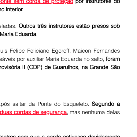
ponte sem corda de proteção
 por instrutores do 
 interior.
ladas. 
Outros três instrutores estão presos sob 
 Maria Eduarda
.
 Luis Felipe Feliciano Egoroff, Maicon Fernandes 
sáveis por auxiliar Maria Eduarda no salto,
 foram 
rovisória II (CDP) de Guarulhos, na Grande São 
pós saltar da Ponte do Esqueleto. 
Segundo a 
a duas cordas de segurança
, mas nenhuma delas 
metros sem que a corda estivesse devidamente 