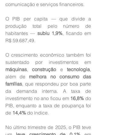
comunicação e serviços financeiros.
O PIB per capita — que divide a 
produção total pelo número de 
habitantes — 
subiu 1,9%
, ficando em 
R$ 59.687,49.
O crescimento econômico também foi 
sustentado por investimentos em 
máquinas
, 
construção
 e 
tecnologia
, 
além de 
melhora no consumo das 
famílias
, que respondeu por boa parte 
da demanda interna. A taxa de 
investimento no ano ficou em 
16,8%
 do 
PIB, enquanto a taxa de poupança foi 
de 
14,4%
 do índice.
No último trimestre de 2025, o PIB teve 
um 
leve crescimento de 0,1%
 em 