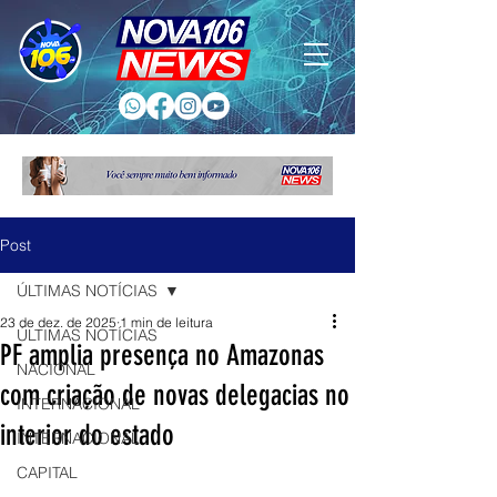
Post
ÚLTIMAS NOTÍCIAS
23 de dez. de 2025
1 min de leitura
ÚLTIMAS NOTÍCIAS
PF amplia presença no Amazonas
NACIONAL
com criação de novas delegacias no
INTERNACIONAL
interior do estado
INTERNACIONAL
CAPITAL