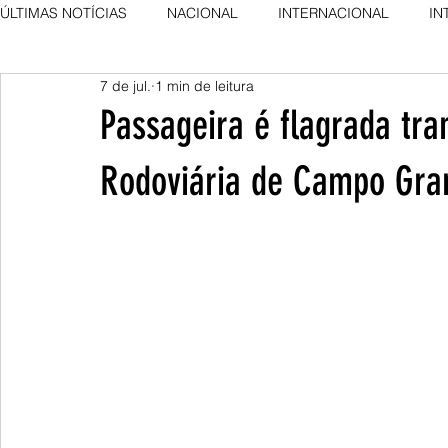
ÚLTIMAS NOTÍCIAS
NACIONAL
INTERNACIONAL
IN
7 de jul.
1 min de leitura
AGRO NEWS
DESTAQUE
DESTAQUE
Passageira é flagrada tr
Rodoviária de Campo Gra