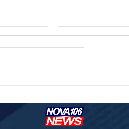
o de fios deixa mais de
Prefeitura apura se donos do Consórc
 USF Vila Carlota sem
Guaicurus agiram de má-fé em crise 
transporte