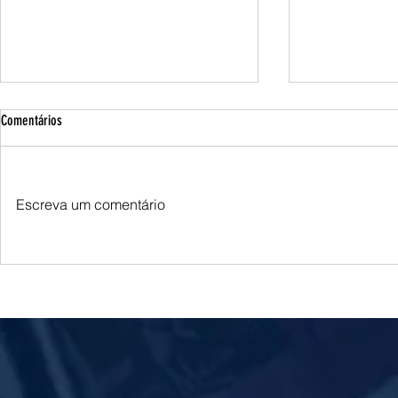
Comentários
Escreva um comentário
FICCO/MS, em ação conjunta, apreende
Pela 7ª vez, furt
cerca de 390 kg de maconha
200 pacientes da
atendimentos