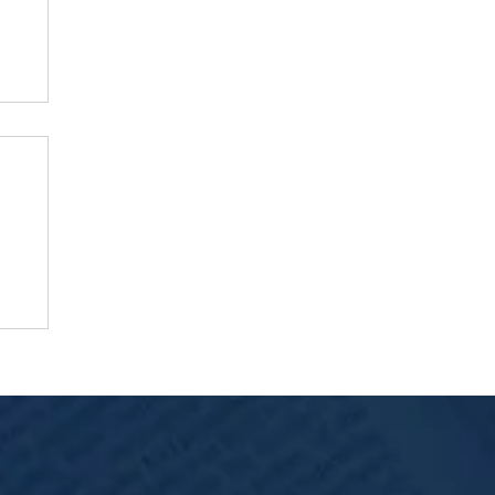
io
do