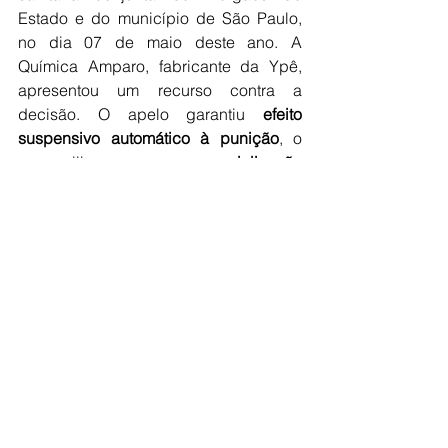
Estado e do município de São Paulo, 
no dia 07 de maio deste ano. A 
Química Amparo, fabricante da Ypê, 
apresentou um recurso contra a 
decisão. O apelo garantiu 
efeito 
suspensivo automático à punição
, o 
que liberou a 
comercialização 
temporária dos itens
. Entretanto, com a 
decisão da Anvisa do dia 15 de maio, 
foi mantida, por unanimidade, a 
suspensão dos produtos após reunião 
da Diretoria Colegiada do órgão 
sanitário.
A Ypê havia orientado, até então, que 
os consumidores que tivessem os 
produtos do lote 1 mantivessem a 
mercadoria guardada até “
que novos 