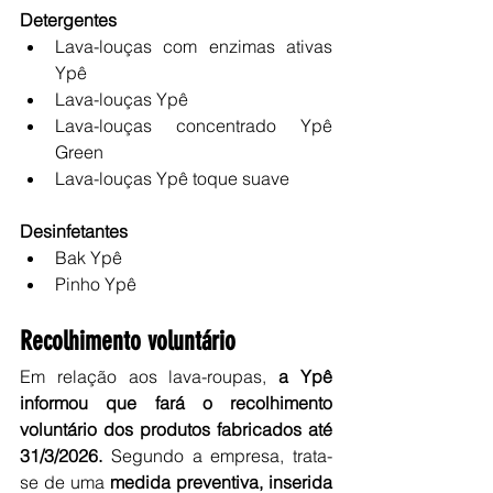
Detergentes
Lava-louças com enzimas ativas 
Ypê
Lava-louças Ypê
Lava-louças concentrado Ypê 
Green
Lava-louças Ypê toque suave
Desinfetantes
Bak Ypê
Pinho Ypê
Recolhimento voluntário
Em relação aos lava-roupas, 
a Ypê 
informou que fará o recolhimento 
voluntário dos produtos fabricados até 
31/3/2026. 
Segundo a empresa, trata-
se de uma 
medida preventiva, inserida 