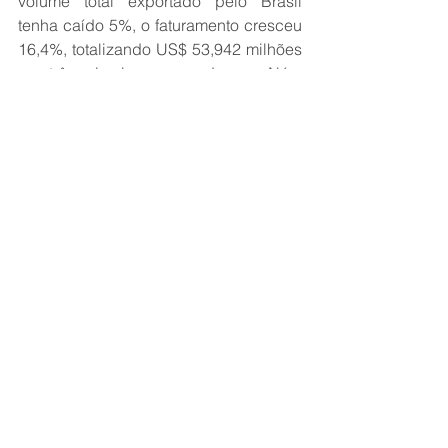
volume total exportado pelo Brasil 
tenha caído 5%, o faturamento cresceu 
16,4%, totalizando US$ 53,942 milhões 
nos três primeiros meses do ano. Além 
do Japão, outros mercados como 
Chile, Emirados Árabes e Senegal 
apresentaram crescimento robusto 
tanto em volume quanto em receita. 
Apesar dos desafios, o Paraná 
consolida sua força nesse cenário 
como o segundo maior exportador 
nacional de ovo produtos, com 
faturamento de US$ 13,696 milhões no 
primeiro trimestre. 
Fonte: 
Governo do Estado do Paraná