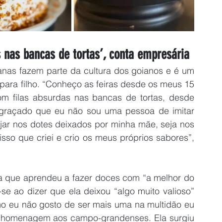
s nas bancas de tortas’, conta empresária
anas fazem parte da cultura dos goianos e é um 
para filho. “Conheço as feiras desde os meus 15 
om filas absurdas nas bancas de tortas, desde 
engraçado que eu não sou uma pessoa de imitar 
jar nos dotes deixados por minha mãe, seja nos 
sso que criei e crio os meus próprios sabores”, 
a que aprendeu a fazer doces com “a melhor do 
e ao dizer que ela deixou “algo muito valioso” 
mo eu não gosto de ser mais uma na multidão eu 
uma homenagem aos campo-grandenses. Ela surgiu 