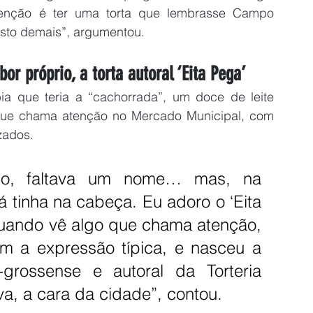
tenção é ter uma torta que lembrasse Campo 
osto demais”, argumentou.
 próprio, a torta autoral ‘Eita Pega’
ia que teria a “cachorrada”, um doce de leite 
que chama atenção no Mercado Municipal, com 
zados.
to, faltava um nome… mas, na 
tinha na cabeça. Eu adoro o ‘Eita 
ando vê algo que chama atenção, 
então, juntei o doce típico com a expressão típica, e nasceu a 
grossense e autoral da Torteria 
va, a cara da cidade”, contou.