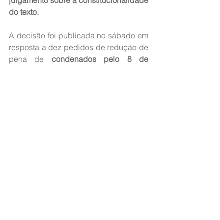
julgamento sobre a constitucionalidade 
do texto.
A decisão foi publicada no sábado em 
resposta a dez pedidos de redução de 
pena de 
condenados pelo 8 de 
Janeiro.
Dessa forma, os condenados 
terão de 
aguardar a decisão definitiva da Corte 
para acessar os benefícios previstos 
pela lei, como a redução das penas.
Ao analisar os pedidos, Moraes citou 
que a 
Associação Brasileira de 
Imprensa (ABI) e a federação PSOL-
Rede acionaram o Supremo para 
questionar a constitucionalidade da Lei 
da Dosimetria.