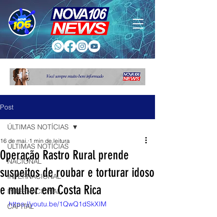
Post
ÚLTIMAS NOTÍCIAS
16 de mai.
1 min de leitura
ÚLTIMAS NOTÍCIAS
Operação Rastro Rural prende
NACIONAL
suspeitos de roubar e torturar idoso
INTERNACIONAL
e mulher em Costa Rica
INTERNACIONAL
https://youtu.be/1QwQ1dSkXIM
CAPITAL