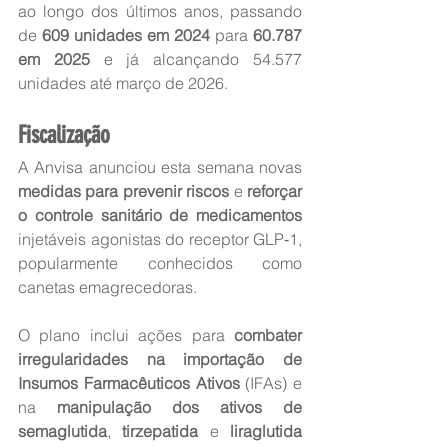
ao longo dos últimos anos, passando 
de 
609 unidades em 2024
 para 
60.787 
em 2025
 e já alcançando 54.577 
unidades até março de 2026.
Fiscalização
A Anvisa anunciou esta semana novas 
medidas para prevenir riscos
 e 
reforçar 
o controle sanitário de medicamentos
injetáveis agonistas do receptor GLP‑1, 
popularmente conhecidos como 
canetas emagrecedoras.
O plano inclui ações para 
combater 
irregularidades na importação de 
Insumos Farmacêuticos Ativos
 (IFAs) e 
na 
manipulação dos ativos de 
semaglutida
, 
tirzepatida
 e 
liraglutida