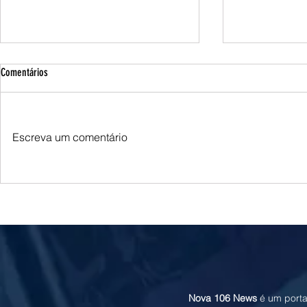
Comentários
Escreva um comentário
Queda do petróleo e clima nos EUA
Queda do petróle
pressionam cotações do milho em
Oriente Médio p
Chicago e na B3
soja em Chicago
Nova 106 News
é um porta