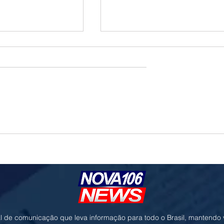
o e geopolítica no
Governo prioriza carne de frango para
ressionam cotações da
destravar exportações à União Europe
l de comunicação que leva informação para todo o Brasil, mantendo