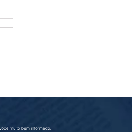
ia
 você muito bem informado.