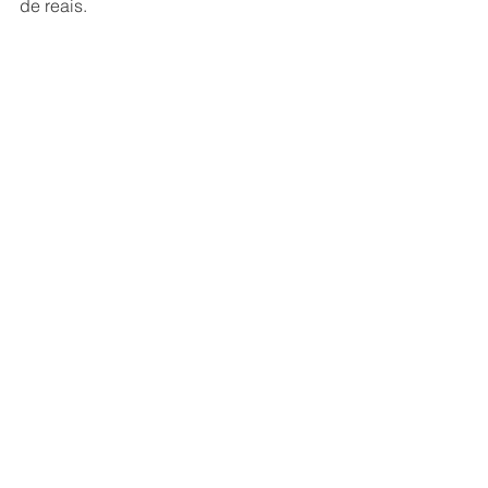
de reais.
*Com informações de Estadão 
Conteúdo
Fonte: 
Jovem Pan
DESTAQUE
Ver tudo
Posts recentes