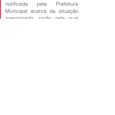
notificada pela Prefeitura 
Municipal acerca da situação 
mencionada, razão pela qual 
desconhecia o problema 
relatado. Esclarecemos ainda 
que não temos confirmação de 
que o ponto indicado 
corresponda especificamente 
a trecho executado pela 
Engepar. Na Avenida Duque de 
Caxias, a empresa realizou 
algumas intervenções de 
reforma e recuperação de 
pavimento em determinados 
trechos da via. De toda forma, 
caso haja notificação formal ou 