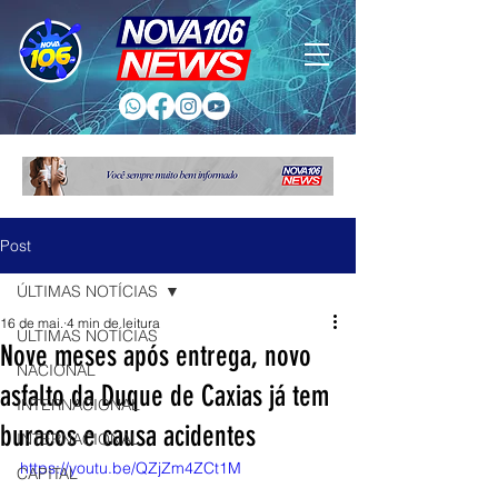
Post
ÚLTIMAS NOTÍCIAS
16 de mai.
4 min de leitura
ÚLTIMAS NOTÍCIAS
Nove meses após entrega, novo
NACIONAL
asfalto da Duque de Caxias já tem
INTERNACIONAL
buracos e causa acidentes
INTERNACIONAL
https://youtu.be/QZjZm4ZCt1M
CAPITAL