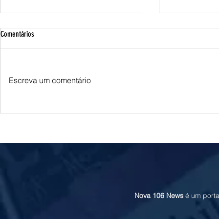
Comentários
Escreva um comentário
TRF3 anula condenações de Edson Giroto
MS renova contra
na Operação Lama Asfáltica por
para atendiment
parcialidade de juiz
Ponta Porã
Nova 106 News
é um porta