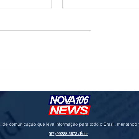
to de R$ 10,2 milhões
Troca de comando no transporte de
os de hemodiálise em
Campo Grande avança no CADE antes 
decisão da Prefeitura
l de comunicação que leva informação para todo o Brasil, mantendo
(67) 99228-5672 / Éder