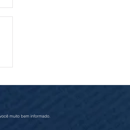
de
 você muito bem informado.