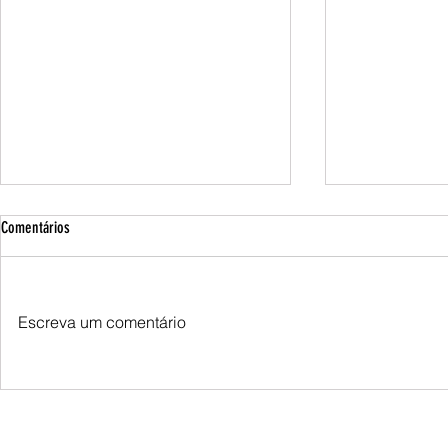
Comentários
Escreva um comentário
Irã descarta proposta de cessar-fogo dos
Irã alerta para r
EUA mediada pelo Iraque, diz jornal
eventual apreen