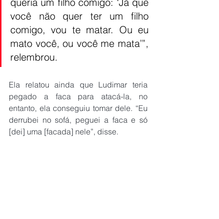
queria um filho comigo: ‘Já que 
você não quer ter um filho 
comigo, vou te matar. Ou eu 
mato você, ou você me mata’”, 
relembrou.
Ela relatou ainda que Ludimar teria 
pegado a faca para atacá-la, no 
entanto, ela conseguiu tomar dele. “Eu 
derrubei no sofá, peguei a faca e só 
[dei] uma [facada] nele”, disse.
Fonte: 
Midiamax
ESTADO