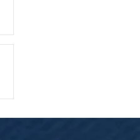
io
do