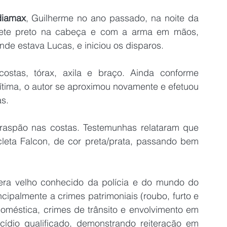
diamax
, Guilherme no ano passado, na noite da 
ete preto na cabeça e com a arma em mãos, 
onde estava Lucas, e iniciou os disparos.
ostas, tórax, axila e braço. Ainda conforme 
ítima, o autor se aproximou novamente e efetuou 
as.
aspão nas costas. Testemunhas relataram que 
ta Falcon, de cor preta/prata, passando bem 
ra velho conhecido da polícia e do mundo do 
ipalmente a crimes patrimoniais (roubo, furto e 
doméstica, crimes de trânsito e envolvimento em 
cídio qualificado, demonstrando reiteração em 