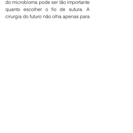
do microbioma pode ser tão importante 
quanto escolher o fio de sutura. A 
cirurgia do futuro não olha apenas para 
o que o bisturi faz – mas também para 
o ecossistema microscópico que vive 
dentro de cada paciente.
Dr. Alexander Morrell – CRM: 45285/SP
Cirurgião do Aparelho Digestivo – 
Cirurgia Robótica e Minimamente 
Invasiva
Mestre em Cirurgia pela Universidade 
Federal de São Paulo
Fonte: 
Jovem Pan
NACIONAL