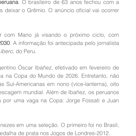
peruana
. O brasileiro de 63 anos fechou com a 
deixar o Grêmio. O anúncio oficial vai ocorrer 
 com Mano já visando o próximo ciclo, com 
2030
. A informação foi antecipada pelo jornalista 
ibero
, do Peru.
entino Óscar Ibañez, efetivado em fevereiro de 
ga na Copa do Mundo de 2026. Entretanto, não 
as Sul-Americanas em nono (vice-lanterna), oito 
epescagem mundial. Além de Ibañez, os peruanos 
ta por uma vaga na Copa: Jorge Fossati e Juan 
ezes em uma seleção. O primeiro foi no Brasil, 
edalha de prata nos Jogos de Londres-2012.