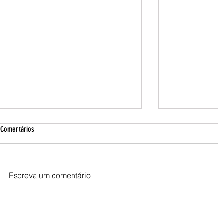
Comentários
Escreva um comentário
Queda do petróleo e clima nos EUA
Queda do petróle
pressionam cotações do milho em
Oriente Médio p