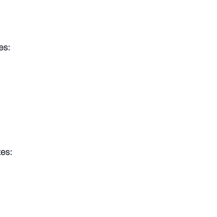
es:
es: