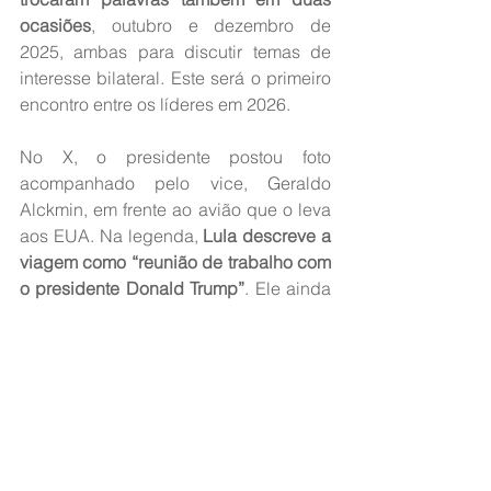
ocasiões
, outubro e dezembro de 
2025, ambas para discutir temas de 
interesse bilateral. Este será o primeiro 
encontro entre os líderes em 2026.
No X, o presidente postou foto 
acompanhado pelo vice, Geraldo 
Alckmin, em frente ao avião que o leva 
aos EUA. Na legenda, 
Lula descreve a 
viagem como “reunião de trabalho com 
o presidente Donald Trump”
. Ele ainda 
deseja um bom trabalho ao vice, que 
assume como presidente interino até 
seu retorno.
Fonte: 
Jovem Pan