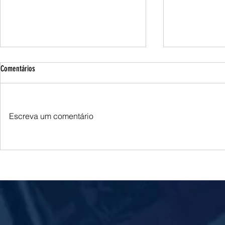
Comentários
Escreva um comentário
Caso Master: Jaques Wagner adia
Zema declara R$
depoimento à Polícia Federal por falta de
registra alta pat
acesso aos autos
disputa presiden