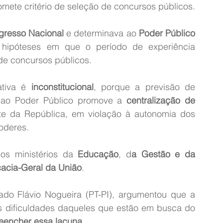
mete critério de seleção de concursos públicos.
gresso Nacional
 e determinava ao 
Poder Público
 hipóteses em que o período de experiência 
 de concursos públicos.
ativa é 
inconstitucional
, porque a previsão de 
 ao Poder Público promove a 
centralização de 
te da República, em violação à autonomia dos 
oderes.
os ministérios da 
Educação
, d
a Gestão e da 
acia-Geral da União
.
Ao apresentar a proposta, o autor, deputado Flávio Nogueira (PT-PI), argumentou que a 
 dificuldades daqueles que estão em busca do 
reencher essa lacuna
.