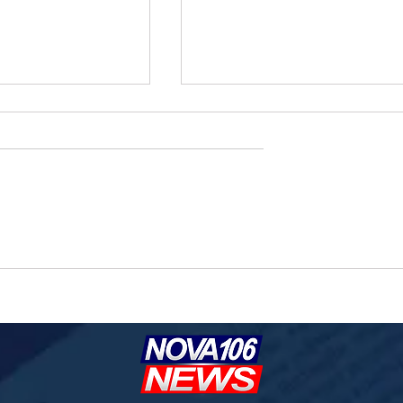
 178,7 milhões ao TSE e
Zema intensifica críticas ao STF e
rimonial antes de
classifica Poder Judiciário como
cial
'incendiário'