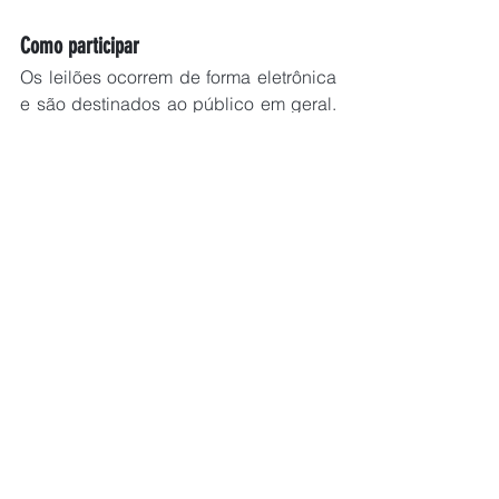
Como participar
Os leilões ocorrem de forma eletrônica 
e são destinados ao público em geral. 
Conforme o cronograma divulgado, 
estão em andamento os editais de 
bens imóveis da Polícia Federal, bens 
móveis da Polícia Federal, aeronaves 
da Polícia Federal e bens móveis da 
Polícia Civil.
Interessados podem consultar fotos, 
documentos, locais de visitação e 
condições de participação diretamente 
no site da leiloeira: 
https://www.pimentelleiloes.com.br/
. As 
datas variam conforme o edital, com 
certames marcados entre os dias 25 de 