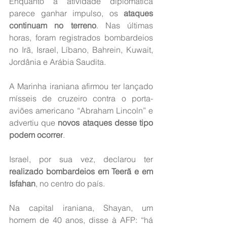
Enquanto a atividade diplomática 
parece ganhar impulso, os 
ataques 
continuam no terreno
. Nas últimas 
horas, foram registrados bombardeios 
no Irã, Israel, Líbano, Bahrein, Kuwait, 
Jordânia e Arábia Saudita.
A Marinha iraniana afirmou ter lançado 
mísseis de cruzeiro contra o porta-
aviões americano “Abraham Lincoln” e 
advertiu que 
novos ataques desse tipo 
podem ocorrer
.
Israel, por sua vez, declarou ter 
realizado bombardeios em Teerã e em 
Isfahan
, no centro do país.
Na capital iraniana, Shayan, um 
homem de 40 anos, disse à AFP: “há 