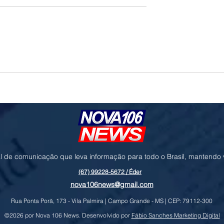
esposta não pacífica por
Trump aposta em acordo nuclear e bu
são de bens pelos EUA
paz entre Israel e Arábia Saudita
l de comunicação que leva informação para todo o Brasil, mantendo
(67) 99228-5672 / Éder
nova106news@gmail.com
Rua Ponta Porã, 173 - Vila Palmira | Campo Grande - MS | CEP: 79112-300
©2026 por Nova 106 News. Desenvolvido por
Fábio Sanches Marketing Digital