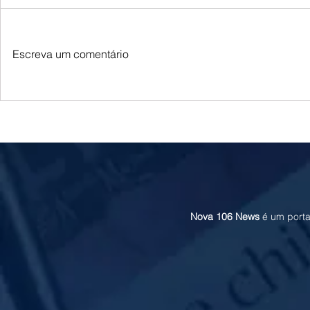
Escreva um comentário
Irã descarta proposta de cessar-fogo dos
Irã alerta para r
EUA mediada pelo Iraque, diz jornal
eventual apreen
Nova 106 News
é um porta