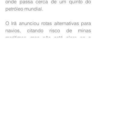
onde passa cerca de um quinto do 
petróleo mundial.
O Irã anunciou rotas alternativas para 
navios, citando risco de minas 
marítimas, mas não está claro se a 
passagem pelo estreito segue 
liberada. 
A Casa Branca classificou 
como “completamente inaceitável” 
qualquer tentativa de bloqueio.
O alto comissário da ONU para direitos 
humanos, Volker Turk, descreveu como 
“horrível” a escala de mortes no 
Líbano. Testemunhas relataram pânico 
durante os ataques em Beirute, com 
pessoas correndo enquanto fumaça 
tomava as ruas.