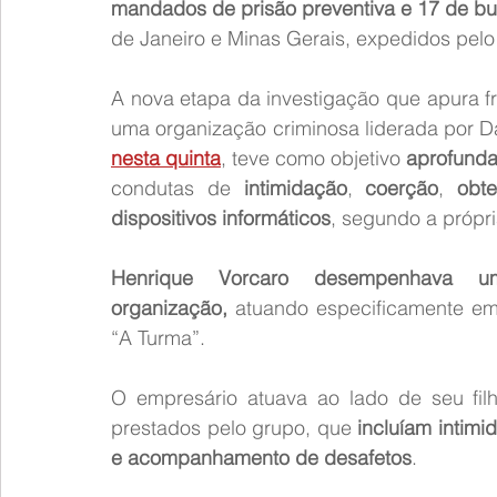
mandados de prisão preventiva e 17 de b
de Janeiro e Minas Gerais, expedidos pelo
A nova etapa da investigação que apura f
uma organização criminosa liderada por Da
nesta quinta
, teve como objetivo 
aprofunda
condutas de 
intimidação
, 
coerção
, 
obt
dispositivos informáticos
, segundo a própri
Henrique Vorcaro desempenhava u
organização,
 atuando especificamente em
“A Turma”.
O empresário atuava ao lado de seu filho
prestados pelo grupo, que 
incluíam intimi
e acompanhamento de desafetos
.