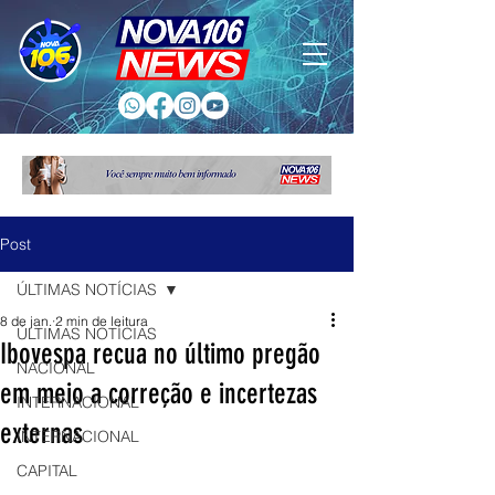
Post
ÚLTIMAS NOTÍCIAS
8 de jan.
2 min de leitura
ÚLTIMAS NOTÍCIAS
Ibovespa recua no último pregão
NACIONAL
em meio a correção e incertezas
INTERNACIONAL
externas
INTERNACIONAL
CAPITAL