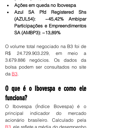
Ações em queda no Ibovespa
Azul SA Pfd Registered Shs 
(AZUL54):  −45,42% Ambipar 
Participações e Empreendimentos 
SA (AMBP3): −13,89%
O volume total negociado na B3 foi de 
R$ 24.729.903.229, em meio a 
3.679.886 negócios. Os dados da 
bolsa podem ser consultados no site 
da 
B3
.  
O que é o Ibovespa e como ele 
funciona?
O Ibovespa (Índice Bovespa) é o 
principal indicador do mercado 
acionário brasileiro. Calculado pela 
B3
, ele reflete a média do desempenho 