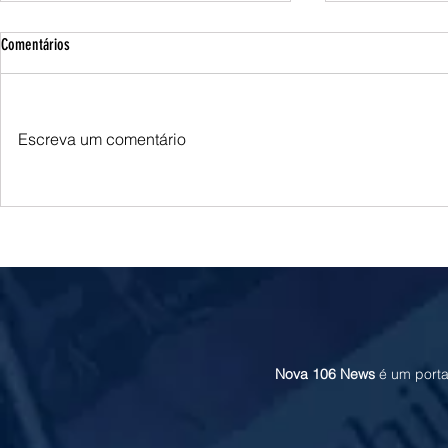
Comentários
Escreva um comentário
Queda do petróleo e clima nos EUA
Queda do petróle
pressionam cotações do milho em
Oriente Médio p
Chicago e na B3
soja em Chicago
Nova 106 News
é um porta