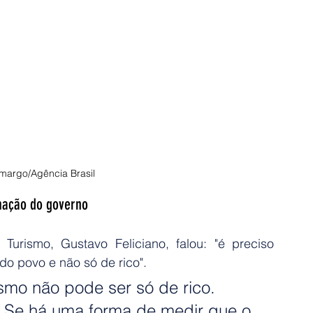
margo/Agência Brasil
mação do governo
rismo, Gustavo Feliciano, falou: "é preciso 
do povo e não só de rico".
ismo não pode ser só de rico. 
. Se há uma forma de medir que o 