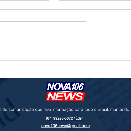
o e geopolítica no
Governo prioriza carne de frango para
ressionam cotações da
destravar exportações à União Europe
l de comunicação que leva informação para todo o Brasil, mantendo
(67) 99228-5672 / Éder
nova106news@gmail.com