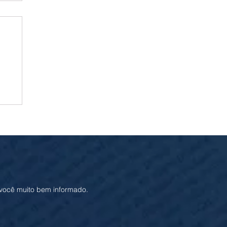
ia
 você muito bem informado.